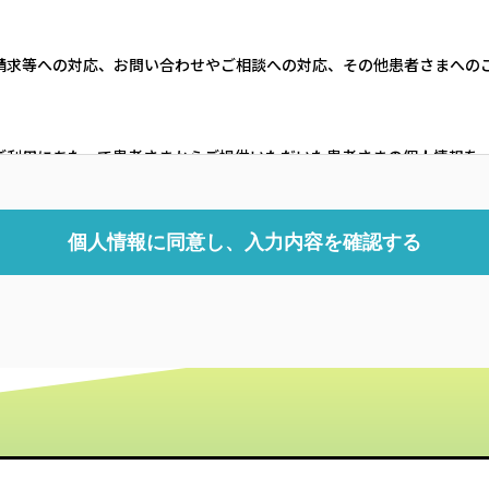
請求等への対応、お問い合わせやご相談への対応、その他患者さまへの
ご利用にあたって患者さまからご提供いただいた患者さまの個人情報を
しています。
外部から改変されることのないよう、厳重なセキュリティ対策を実施し
運営にかかる業務、または患者さまの個人情報の利用・管理等にかかる
取り扱いについて厳正に監督・管理いたします。
どについて
報の照会および編集（訂正、追加または削除）などを希望される場合は
ていただきます。
の受け取りを停止）するための手順