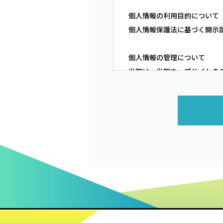
個人情報の利用目的について
個人情報保護法に基づく開示
個人情報の管理について
当院は、当院ウェブサイトの
う、適切なデータ管理を実施
また、第三者に漏洩、または
当院は、当院ウェブサイトの
当該委託先による個人情報の
個人情報の照会および訂正な
患者さまが、ご自身の個人情
ただければ、適切に対応させ
オプトアウト（その後の情報