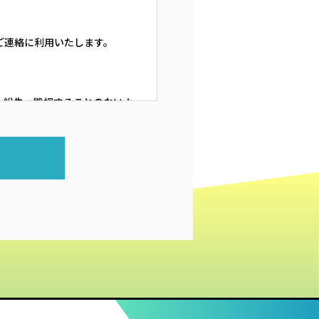
ご連絡に利用いたします。
、紛失、毀損することのないよ
ています。
業務を社外に委託する場合は、
、直接医院にお電話でご連絡い