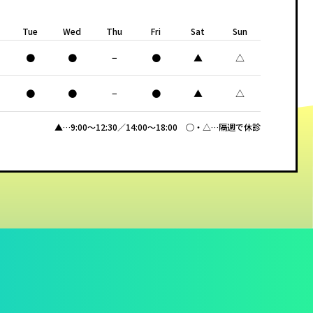
Tue
Wed
Thu
Fri
Sat
Sun
●
●
−
●
▲
△
●
●
−
●
▲
△
▲…9:00〜12:30／14:00〜18:00 ○・△…隔週で休診